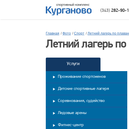
(343)
282-90-
Главная
/
Фото
/
Спорт
/
Летний лагерь по плава
Летний лагерь по
Услуги
Проживание спортсменов
Детские спортивные лагеря
Соревнования, судейство
Ледовые арены
Фитнес-центр