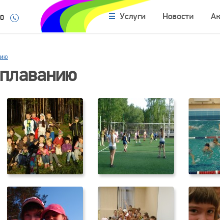
Услуги
Новости
А
10
нию
 плаванию