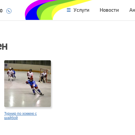
Услуги
Новости
А
10
ен
Турнир по хоккею с
шайбой