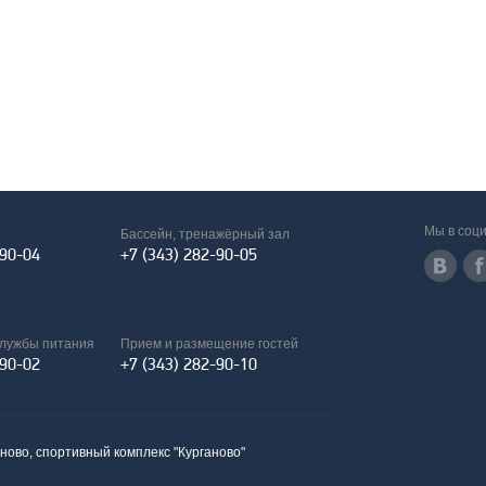
Мы в соци
Бассейн, тренажёрный зал
-90-04
+7 (343) 282-90-05
службы питания
Прием и размещение гостей
-90-02
+7 (343) 282-90-10
аново, спортивный комплекс "Курганово"