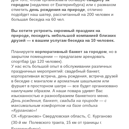
городом
(недалеко от Екатеринбурга) или с размахом
отметить
день рождения на природе
, отлично
подойдет наш шатер, рассчитанный на 200 человек и
большая беседка на 60 чел.
Вы хотите устроить скромный
праздник на
природе
, посидеть небольшой компанией близких
друзей — к вашим услугам беседка на 10 человек.
Планируете
корпоративный банкет за городом
, но в
закрытом помещении — предлагаем арендовать
спортбар (до 120 человек).
У нас есть большой опыт в обслуживании различных
праздничных мероприятий: свадебный банкет,
корпоративная встреча, день рождения, встреча друзей
в беседке с мангалом и ароматным шашлыком или
фуршет в просторном шатре — все будет организовано
наилучшим образом. А наши повара удивят Вас
изысканностью и разнообразием банкетного меню.
День рождения, банкет, свадьба на природе — с
максимальным комфортом на базе отдыха
«Курганово»!
СК «Курганово» Свердловская область, С. Курганово
(30-й км Полевского тракта, 15 км от границы г.
Екатеринбурга)