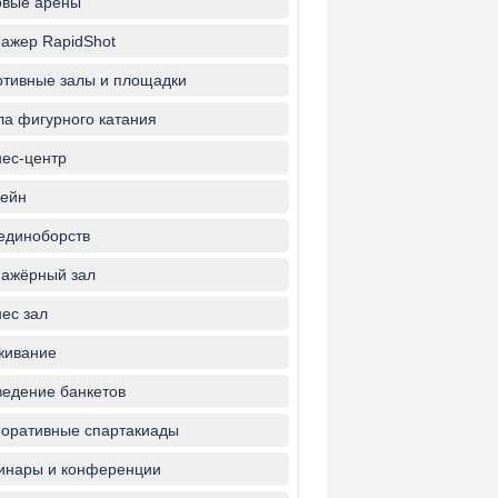
овые арены
ажер RapidShot
тивные залы и площадки
а фигурного катания
ес-центр
ейн
единоборств
ажёрный зал
ес зал
живание
едение банкетов
оративные спартакиады
инары и конференции