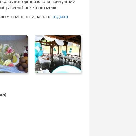
все будет организовано наилучшим
ообразием банкетного меню.
льным комфортом на базе
отдыха
га)
о