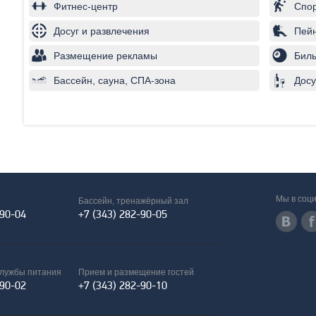
Фитнес-центр
Спо
Досуг и развлечения
Пей
Размещение рекламы
Бил
Бассейн, сауна, СПА-зона
Досу
Мы в соци
Бассейн, тренажёрный зал
-90-04
+7 (343) 282-90-05
службы питания
Прием и размещение гостей
-90-02
+7 (343) 282-90-10