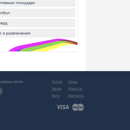
ртивные площадки
нтбол
ьярд
г и развлечения
альных сетях:
Услуги
Цены
Акции
Новости
Фото
Контакты