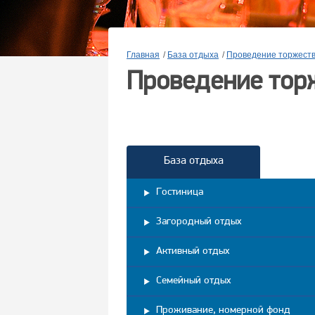
Главная
/
База отдыха
/
Проведение торжест
Проведение тор
База отдыха
Гостиница
Загородный отдых
Активный отдых
Семейный отдых
Проживание, номерной фонд