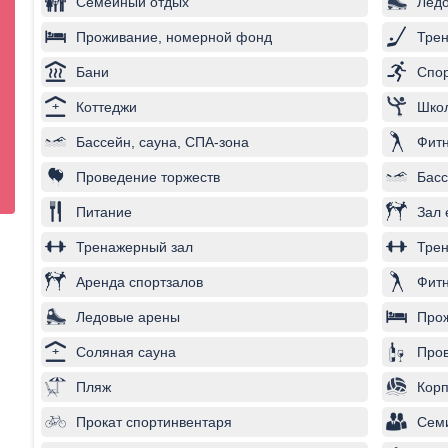
Семейный отдых
Лед
Проживание, номерной фонд
Трен
Бани
Спор
Коттеджи
Школ
Бассейн, сауна, СПА-зона
Фитн
Проведение торжеств
Басс
Питание
Зал 
Тренажерный зал
Трен
Аренда спортзалов
Фитн
Ледовые арены
Про
Соляная сауна
Пров
Пляж
Корп
Прокат спортинвентаря
Сем