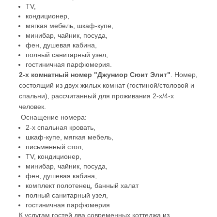
TV,
кондиционер,
мягкая мебель, шкаф-купе,
минибар, чайник, посуда,
фен, душевая кабина,
полный санитарный узел,
гостиничная парфюмерия.
2-х комнатный номер "Джуниор Сюит Элит"
. Номер,
состоящий из двух жилых комнат (гостиной/столовой и
спальни), рассчитанный для проживания 2-х/4-х
человек.
Оснащение номера:
2-х спальная кровать,
шкаф-купе, мягкая мебель,
письменный стол,
TV, кондиционер,
минибар, чайник, посуда,
фен, душевая кабина,
комплект полотенец, банный халат
полный санитарный узел,
гостиничная парфюмерия
К услугам гостей два современных коттеджа из