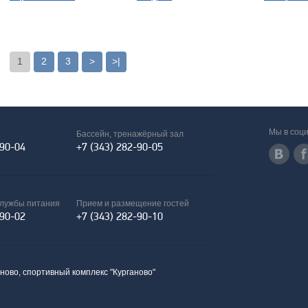
1
2
3
>
>|
Мы в соци
Бассейн, тренажёрный зал
-90-04
+7 (343) 282-90-05
службы питания
Прием и размещение гостей
-90-02
+7 (343) 282-90-10
аново, спортивный комплекс "Курганово"