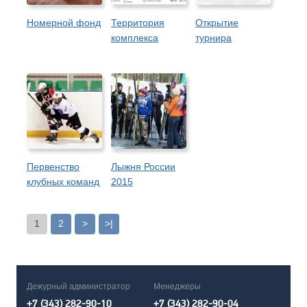
Номерной фонд
Территория
Открытие
комплекса
турнира
Первенство
Лыжня России
клубных команд
2015
1
2
>
>|
Дежурный администратор
Менеджеры
+7 (343) 282-90-10
+7 (343) 282-90-04