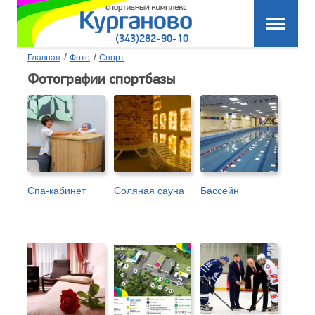
(343)282-90-10
/
/
Главная
Фото
Спорт
Фотографии спортбазы
Спа-кабинет
Соляная сауна
Бассейн