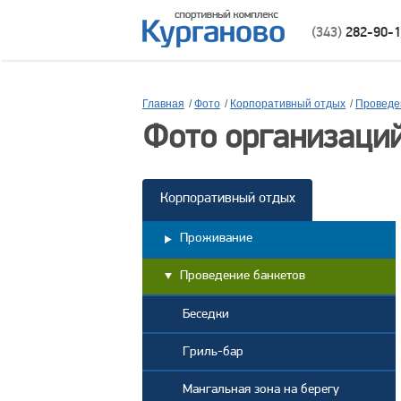
(343)
282-90-
Главная
/
Фото
/
Корпоративный отдых
/
Проведе
Фото организаций
Корпоративный отдых
Проживание
Проведение банкетов
Беседки
Гриль-бар
Мангальная зона на берегу