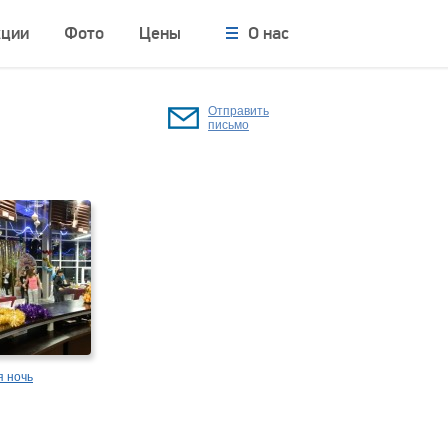
кции
Фото
Цены
О нас
Отправить
письмо
я ночь