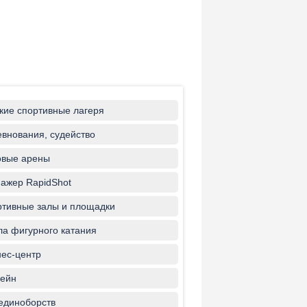
кие спортивные лагеря
внования, судейство
овые арены
ажер RapidShot
тивные залы и площадки
а фигурного катания
ес-центр
ейн
единоборств