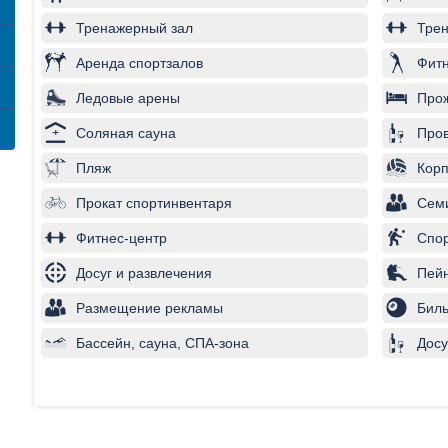
Тренажерный зал
Трен
Аренда спортзалов
Фитн
Ледовые арены
Про
Соляная сауна
Пров
Пляж
Корп
Прокат спортинвентаря
Сем
Фитнес-центр
Спо
Досуг и развлечения
Пей
Размещение рекламы
Бил
Бассейн, сауна, СПА-зона
Досу