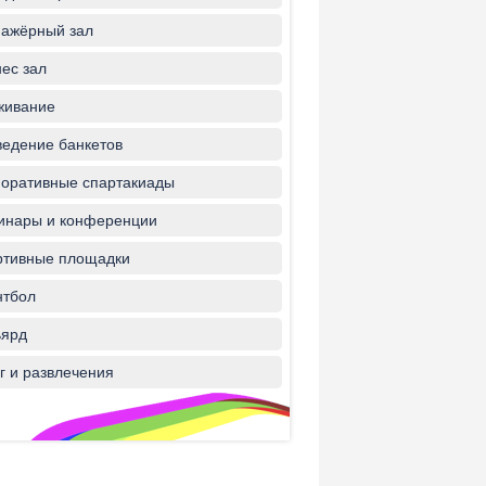
ажёрный зал
ес зал
живание
едение банкетов
оративные спартакиады
инары и конференции
ртивные площадки
нтбол
ьярд
г и развлечения