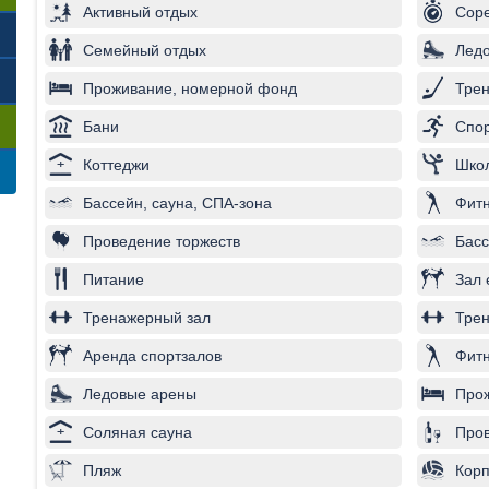
Активный отдых
Соре
Семейный отдых
Лед
Проживание, номерной фонд
Трен
Бани
Спор
Коттеджи
Школ
Бассейн, сауна, СПА-зона
Фитн
Проведение торжеств
Басс
Питание
Зал 
Тренажерный зал
Трен
Аренда спортзалов
Фитн
Ледовые арены
Про
Соляная сауна
Пров
Пляж
Корп