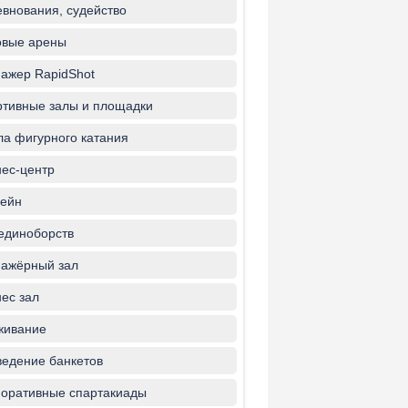
внования, судейство
овые арены
ажер RapidShot
тивные залы и площадки
а фигурного катания
ес-центр
ейн
единоборств
ажёрный зал
ес зал
живание
едение банкетов
оративные спартакиады