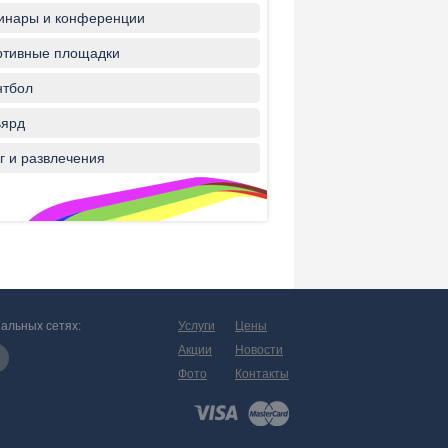
инары и конференции
ртивные площадки
нтбол
ьярд
г и развлечения
альных сетях:
Услуги
Цены
Акции
Новости
Фото
Контакты