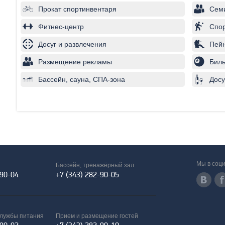
Прокат спортинвентаря
Сем
Фитнес-центр
Спо
Досуг и развлечения
Пей
Размещение рекламы
Бил
Бассейн, сауна, СПА-зона
Досу
Мы в соци
Бассейн, тренажёрный зал
-90-04
+7 (343) 282-90-05
службы питания
Прием и размещение гостей