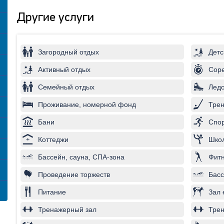
Другие услуги
Загородный отдых
Детс
Активный отдых
Соре
Семейный отдых
Лед
Проживание, номерной фонд
Трен
Бани
Спор
Коттеджи
Школ
Бассейн, сауна, СПА-зона
Фитн
Проведение торжеств
Басс
Питание
Зал 
Тренажерный зал
Трен