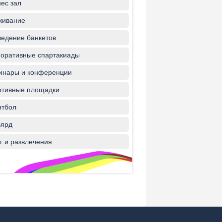
ес зал
живание
едение банкетов
оративные спартакиады
инары и конференции
ртивные площадки
нтбол
ьярд
г и развлечения