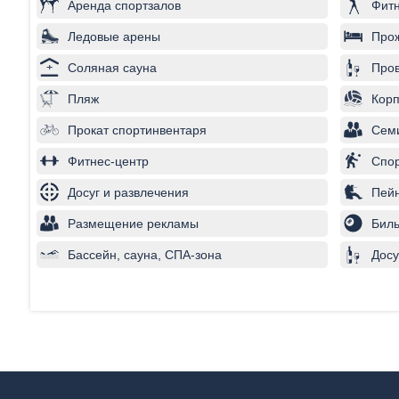
Аренда спортзалов
Фитн
Ледовые арены
Про
Соляная сауна
Пров
Пляж
Корп
Прокат спортинвентаря
Сем
Фитнес-центр
Спо
Досуг и развлечения
Пей
Размещение рекламы
Бил
Бассейн, сауна, СПА-зона
Досу