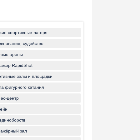
кие спортивные лагеря
внования, судейство
овые арены
ажер RapidShot
тивные залы и площадки
а фигурного катания
ес-центр
ейн
единоборств
ажёрный зал