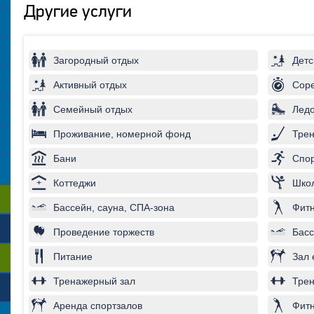
Другие услуги
Загородный отдых
Детс
Активный отдых
Соре
Семейный отдых
Лед
Проживание, номерной фонд
Трен
Бани
Спор
Коттеджи
Школ
Бассейн, сауна, СПА-зона
Фитн
Проведение торжеств
Басс
Питание
Зал 
Тренажерный зал
Трен
Аренда спортзалов
Фитн