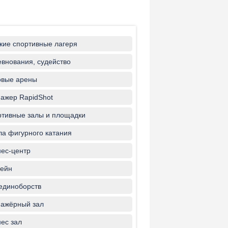
кие спортивные лагеря
внования, судейство
овые арены
ажер RapidShot
тивные залы и площадки
а фигурного катания
ес-центр
ейн
единоборств
ажёрный зал
ес зал