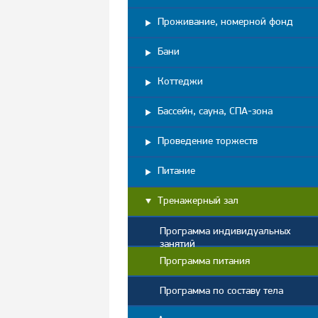
Проживание, номерной фонд
Бани
Коттеджи
Бассейн, сауна, СПА-зона
Проведение торжеств
Питание
Тренажерный зал
Программа индивидуальных
занятий
Программа питания
Программа по составу тела