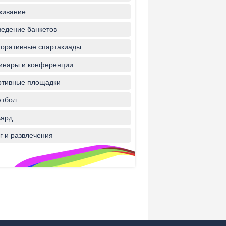
живание
едение банкетов
оративные спартакиады
инары и конференции
ртивные площадки
нтбол
ьярд
г и развлечения