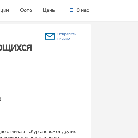
кции
Фото
Цены
О нас
Отправить
письмо
ющихся
)
но отличают «Курганово» от других
условиям для полноценного