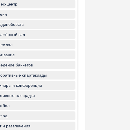
ес-центр
ейн
единоборств
ажёрный зал
ес зал
живание
едение банкетов
оративные спартакиады
инары и конференции
ртивные площадки
нтбол
ьярд
г и развлечения