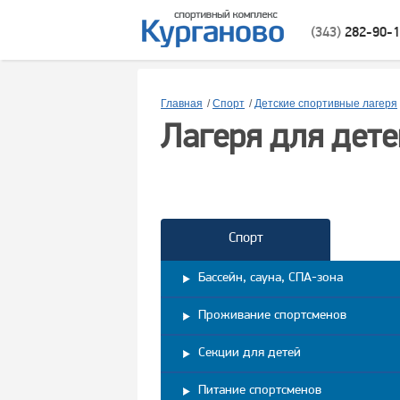
(343)
282-90-
Главная
/
Спорт
/
Детские спортивные лагеря
Лагеря для дет
спортом
Спорт
Бассейн, сауна, СПА-зона
Проживание спортсменов
Секции для детей
Питание спортсменов