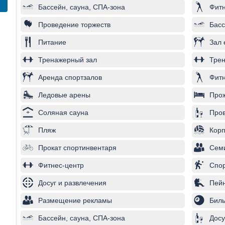
Бассейн, сауна, СПА-зона
Фитн
Проведение торжеств
Басс
Питание
Зал 
Тренажерный зал
Трен
Аренда спортзалов
Фитн
Ледовые арены
Про
Соляная сауна
Пров
Пляж
Корп
Прокат спортинвентаря
Сем
Фитнес-центр
Спо
Досуг и развлечения
Пей
Размещение рекламы
Бил
Бассейн, сауна, СПА-зона
Досу