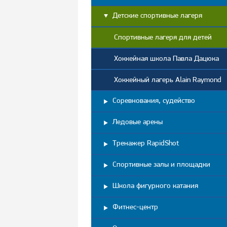
Детские спортивные лагеря
Спортивные лагеря для детей
Хоккейная школа Павла Дацюка
Хоккейный лагерь Alain Raymond
Соревнования, судейство
Ледовые арены
Тренажер RapidShot
Спортивные залы и площадки
Школа фигурного катания
Фитнес-центр