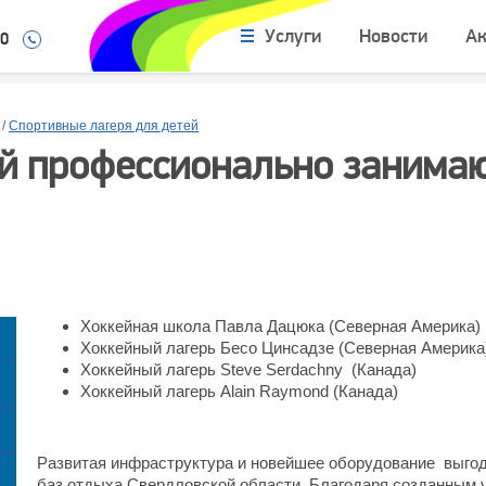
Услуги
Новости
А
10
/
Спортивные лагеря для детей
ей профессионально занима
Хоккейная школа Павла Дацюка (Северная Америка)
Хоккейный лагерь Бесо Цинсадзе (Северная Америка
Хоккейный лагерь Steve Serdachny (Канада)
Хоккейный лагерь Alain Raymond (Канада)
Развитая инфраструктура и новейшее оборудование выгод
баз отдыха Свердловской области. Благодаря созданным 