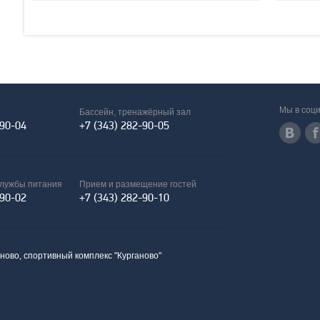
Мы в соци
Бассейн, тренажёрный зал
-90-04
+7 (343) 282-90-05
службы питания
Прием и размещение гостей
-90-02
+7 (343) 282-90-10
аново, спортивный комплекс "Курганово"