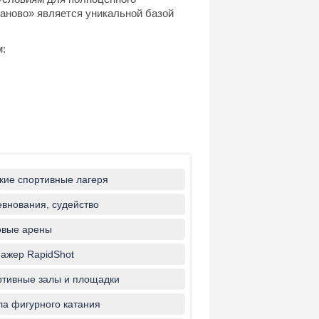
ганово» является уникальной базой
м:
кие спортивные лагеря
внования, судейство
овые арены
ажер RapidShot
тивные залы и площадки
а фигурного катания