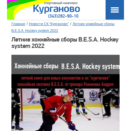
(343)282-90-10
/
/
Главная
Новости СК "Курганово"
Летние хоккейные сборы
B.E.S.A. Hockey system 2022
Летние хоккейные сборы B.E.S.A. Hockey
system 2022