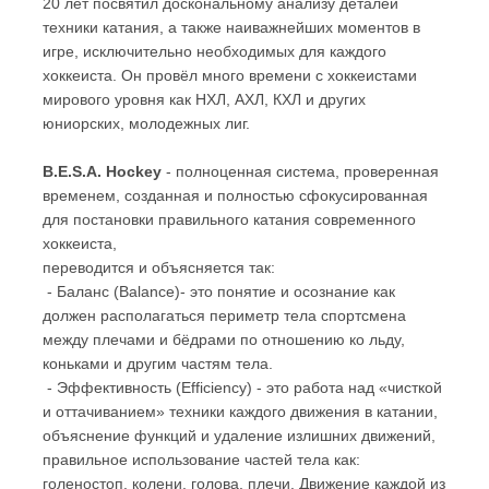
20 лет посвятил доскональному анализу деталей
техники катания, а также наиважнейших моментов в
игре, исключительно необходимых для каждого
хоккеиста. Он провёл много времени с хоккеистами
мирового уровня как НХЛ, АХЛ, КХЛ и других
юниорских, молодежных лиг.
B.E.S.A. Hockey
- полноценная система, проверенная
временем, созданная и полностью сфокусированная
для постановки правильного катания современного
хоккеиста,
переводится и объясняется так:
- Баланс (Balance)- это понятие и осознание как
должен располагаться периметр тела спортсмена
между плечами и бёдрами по отношению ко льду,
коньками и другим частям тела.
- Эффективность (Efficiency) - это работа над «чисткой
и оттачиванием» техники каждого движения в катании,
объяснение функций и удаление излишних движений,
правильное использование частей тела как:
голеностоп, колени, голова, плечи. Движение каждой из