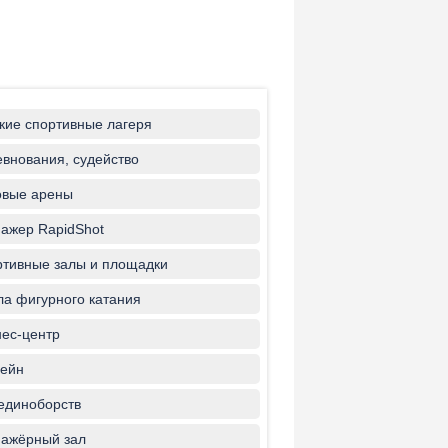
кие спортивные лагеря
внования, судейство
овые арены
ажер RapidShot
тивные залы и площадки
а фигурного катания
ес-центр
ейн
единоборств
ажёрный зал