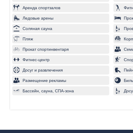
Аренда спортзалов
Фитн
Ледовые арены
Про
Соляная сауна
Пров
Пляж
Корп
Прокат спортинвентаря
Сем
Фитнес-центр
Спо
Досуг и развлечения
Пей
Размещение рекламы
Бил
Бассейн, сауна, СПА-зона
Досу