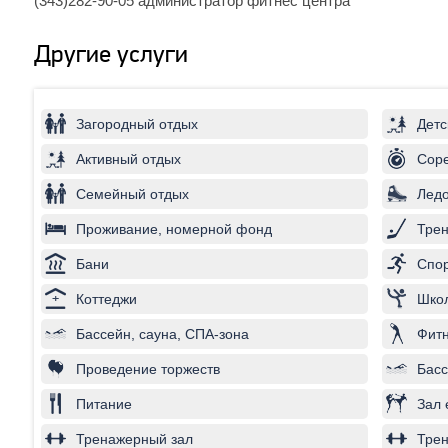
(343)282-90-05 администратор фитнес центра
Другие услуги
Загородный отдых
Детс
Активный отдых
Соре
Семейный отдых
Лед
Проживание, номерной фонд
Трен
Бани
Спор
Коттеджи
Школ
Бассейн, сауна, СПА-зона
Фитн
Проведение торжеств
Басс
Питание
Зал 
Тренажерный зал
Трен