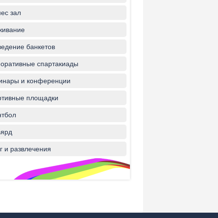
ес зал
живание
едение банкетов
оративные спартакиады
инары и конференции
ртивные площадки
нтбол
ьярд
г и развлечения