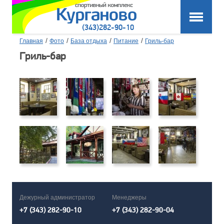
(343)282-90-10
/
/
/
/
Главная
Фото
База отдыха
Питание
Гриль-бар
Гриль-бар
Дежурный администратор
Менеджеры
+7 (343) 282-90-10
+7 (343) 282-90-04