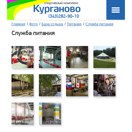
(343)282-90-10
/
/
/
/
Главная
Фото
База отдыха
Питание
Служба питания
Служба питания