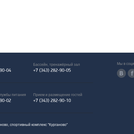
Мы в соци
Бассейн, тренажёрный зал
-90-04
+7 (343) 282-90-05
службы питания
Прием и размещение гостей
-90-02
+7 (343) 282-90-10
аново, спортивный комплекс "Курганово"