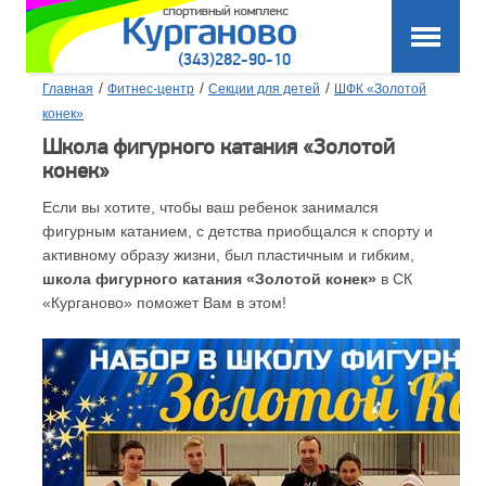
(343)282-90-10
/
/
/
Главная
Фитнес-центр
Секции для детей
ШФК «Золотой
конек»
Школа фигурного катания «Золотой
конек»
Если вы хотите, чтобы ваш ребенок занимался
фигурным катанием, с детства приобщался к спорту и
активному образу жизни, был пластичным и гибким,
школа фигурного катания «Золотой конек»
в СК
«Курганово» поможет Вам в этом!