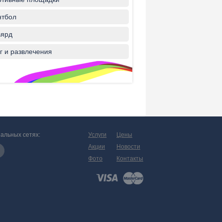
нтбол
ьярд
г и развлечения
альных сетях:
Услуги
Цены
Акции
Новости
Фото
Контакты