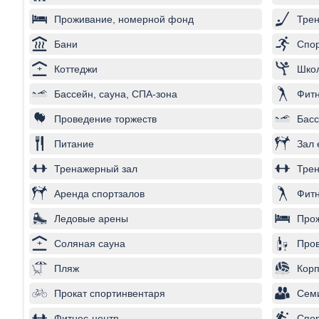
Проживание, номерной фонд
Трен
Бани
Спор
Коттеджи
Школ
Бассейн, сауна, СПА-зона
Фитн
Проведение торжеств
Басс
Питание
Зал 
Тренажерный зал
Трен
Аренда спортзалов
Фитн
Ледовые арены
Про
Соляная сауна
Пров
Пляж
Корп
Прокат спортинвентаря
Сем
Фитнес-центр
Спо