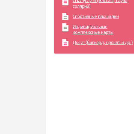
СПА-услуги (массаж, сауна,
солярий)
Спортивные площадки
Индивидуальные
комплексные карты
Досуг (бильярд, прокат и др.)