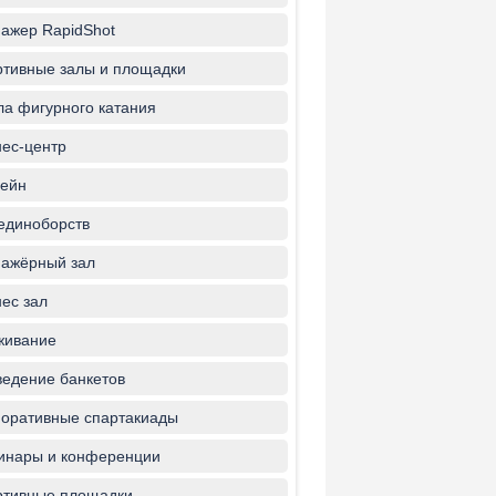
ажер RapidShot
тивные залы и площадки
а фигурного катания
ес-центр
ейн
единоборств
ажёрный зал
ес зал
живание
едение банкетов
оративные спартакиады
инары и конференции
ртивные площадки