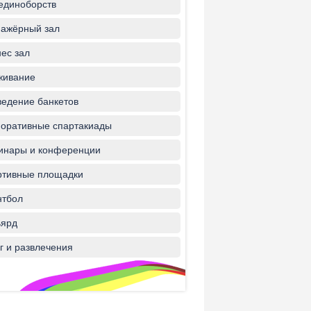
единоборств
ажёрный зал
ес зал
живание
едение банкетов
оративные спартакиады
инары и конференции
ртивные площадки
нтбол
ьярд
г и развлечения