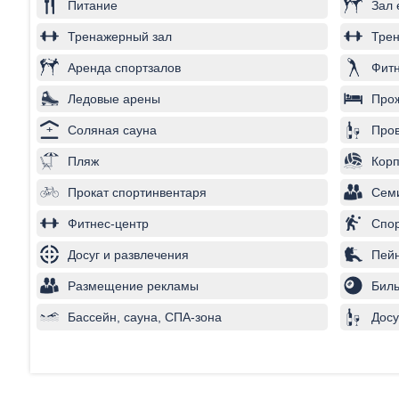
Питание
Зал 
Тренажерный зал
Трен
Аренда спортзалов
Фитн
Ледовые арены
Про
Соляная сауна
Пров
Пляж
Корп
Прокат спортинвентаря
Сем
Фитнес-центр
Спо
Досуг и развлечения
Пей
Размещение рекламы
Бил
Бассейн, сауна, СПА-зона
Досу