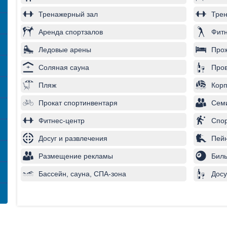
Тренажерный зал
Трен
Аренда спортзалов
Фитн
Ледовые арены
Про
Соляная сауна
Пров
Пляж
Корп
Прокат спортинвентаря
Сем
Фитнес-центр
Спо
Досуг и развлечения
Пей
Размещение рекламы
Бил
Бассейн, сауна, СПА-зона
Досу