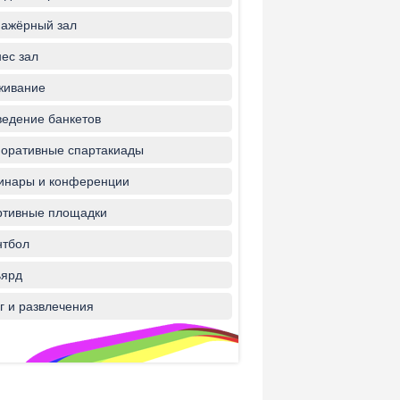
ажёрный зал
ес зал
живание
едение банкетов
оративные спартакиады
инары и конференции
ртивные площадки
нтбол
ьярд
г и развлечения