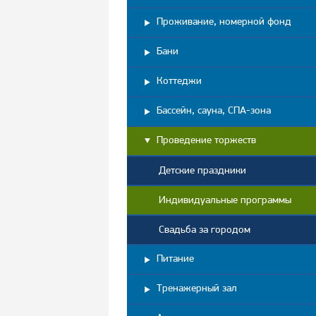
Проживание, номерной фонд
Бани
Коттеджи
Бассейн, сауна, СПА-зона
Проведение торжеств
Детские праздники
Индивидуальные программы
Свадьба за городом
Питание
Тренажерный зал