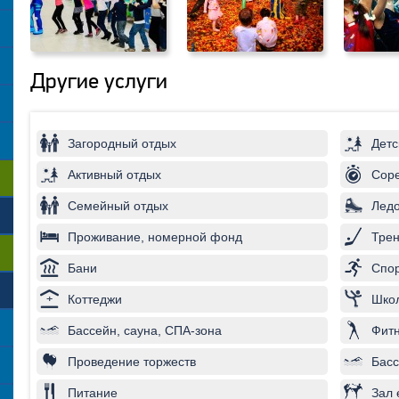
Другие услуги
Загородный отдых
Детс
Активный отдых
Соре
Семейный отдых
Лед
Проживание, номерной фонд
Трен
Бани
Спор
Коттеджи
Школ
Бассейн, сауна, СПА-зона
Фитн
Проведение торжеств
Басс
Питание
Зал 