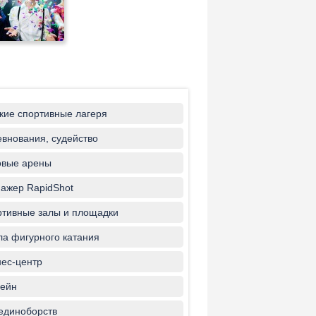
кие спортивные лагеря
внования, судейство
овые арены
ажер RapidShot
тивные залы и площадки
а фигурного катания
ес-центр
ейн
единоборств