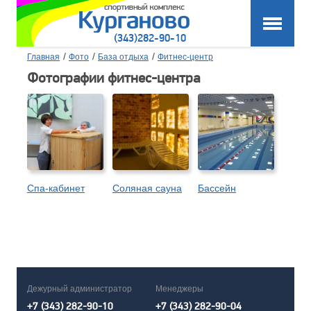
(343)282-90-10
/
/
/
Главная
Фото
База отдыха
Фитнес-центр
Фотографии фитнес-центра
Спа-кабинет
Соляная сауна
Бассейн
Дежурный администратор
Менеджеры
+7 (343) 282-90-10
+7 (343) 282-90-04